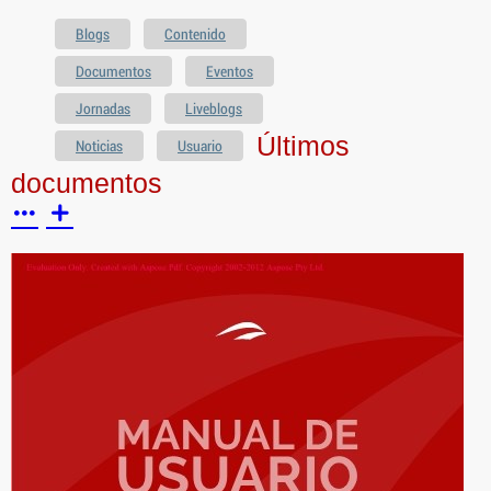
Blogs
Contenido
Documentos
Eventos
Jornadas
Liveblogs
Últimos
Noticias
Usuario
documentos